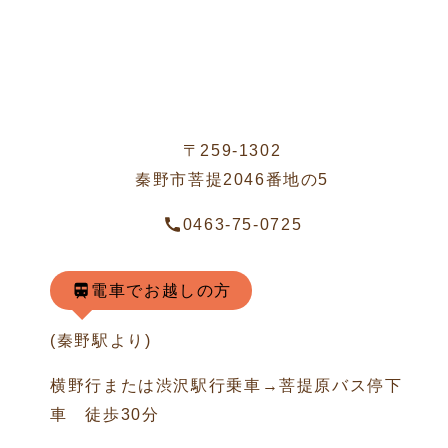
〒259-1302
秦野市菩提2046番地の5
0463-75-0725
電車でお越しの方
(秦野駅より)
横野行または渋沢駅行乗車→菩提原バス停下
車 徒歩30分