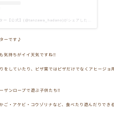
表丹沢野外活動センター【公式】(@tanzawa_hadano)がシェアした投稿
ターです♪
も気持ちがイイ天気ですね‼️
りをしていたり、ピザ窯ではピザだけでなくアヒージョ
ーザンロープで遊ぶ子供たち‼
かご・アケビ・コウゾリナなど、食べたり遊んだりでき