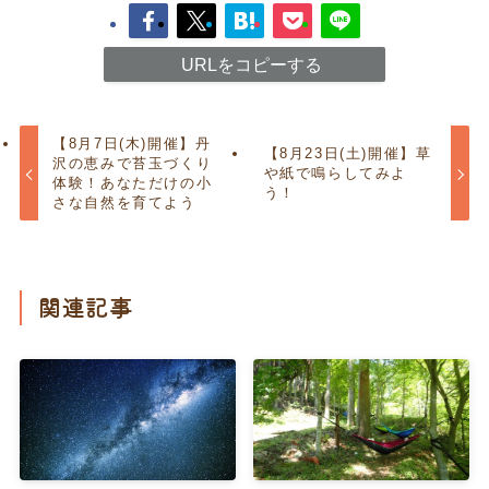
URLをコピーする
【8月7日(木)開催】丹
【8月23日(土)開催】草
沢の恵みで苔玉づくり
や紙で鳴らしてみよ
体験！あなただけの小
う！
さな自然を育てよう
関連記事