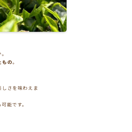
か。
たもの
。
楽しさを味わえま
も可能です。