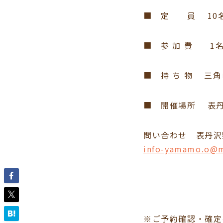
■ 定 員 10
■ 参 加 費 1名1
■ 持 ち 物 三
■ 開催場所 表丹
問い合わせ 表丹沢
info-yamamo.o@m
※ご予約確認・確定