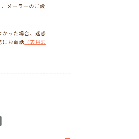
う、メーラーのご設
なかった場合、迷惑
宛にお電話
（表丹沢